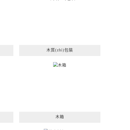
木托盤(pán)，在全用量
廣泛 多，因價(jià)格便
宜，...
木質(zhì)包裝
.
木質(zhì)包裝，是以天然
木材為原...
木箱
木箱托盤(pán)用于集裝、堆