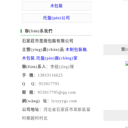
(chóng
木包裝
托盤(pán)公司
聯(lián)系我們
石家莊市昆雨包裝有限公司
實(
主營(yíng)產(chǎn)品
:
木制包裝箱
,
實(sh
木包裝
,
托盤(pán)廠(chǎng)家
1550*1
聯(lián)系人
：李經(jīng)理
手 機
：13833116625
Q Q
：953917795
郵 箱
：953917795@qq.com
網(wǎng) 址
：lyxzyygs.com
公司地址
：河北省石家莊市高新區留
村鄉趙村村北
木制品托