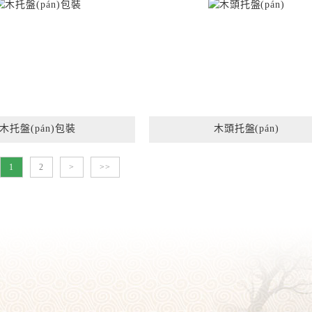
然木材為原料制造的托盤
裝、堆放、搬
(pán)...
運輸的放置作為單元負荷的貨物
品的水平平...
木托盤(pán)包裝
木頭托盤(pán)
án)包裝之木托盤(pán)注意
木頭托盤(pán)依照正常運用
托盤(pán)依照正常運...
準，能夠充分發(fā)揮木頭
1
2
>
>>
(pán)的效果，在
(cháng)時(shí)間的貨品...